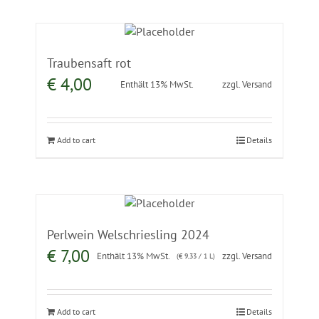
Traubensaft rot
€
4,00
Enthält 13% MwSt.
zzgl.
Versand
Add to cart
Details
Perlwein Welschriesling 2024
€
7,00
Enthält 13% MwSt.
zzgl.
Versand
(
€
9,33
/ 1 L)
Add to cart
Details