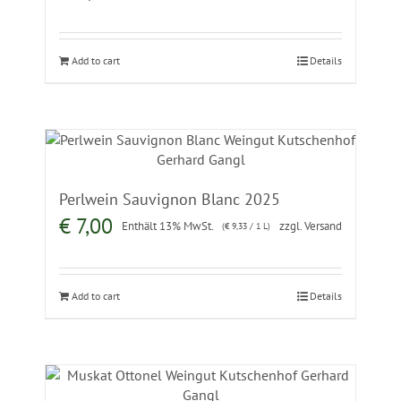
Add to cart
Details
Perlwein Sauvignon Blanc 2025
€
7,00
Enthält 13% MwSt.
zzgl.
Versand
(
€
9,33
/ 1 L)
Add to cart
Details