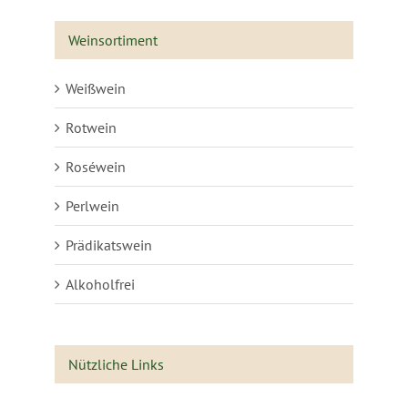
Weinsortiment
Weißwein
Rotwein
Roséwein
Perlwein
Prädikatswein
Alkoholfrei
Nützliche Links