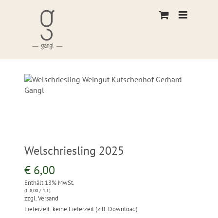
Skip
to
content
Welschriesling 2025
€
6,00
Enthält 13% MwSt.
(
€
8,00
/ 1 L)
zzgl.
Versand
Lieferzeit: keine Lieferzeit (z.B. Download)