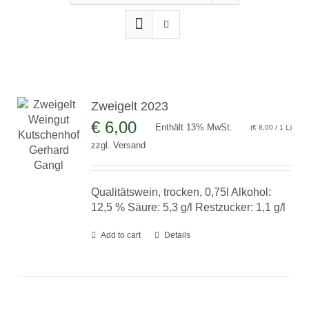
Zweigelt 2023
€
6,00
Enthält 13% MwSt.
(
€
8,00
/ 1 L)
zzgl.
Versand
Qualitätswein, trocken, 0,75l Alkohol:
12,5 % Säure: 5,3 g/l Restzucker: 1,1 g/l
Add to cart
Details