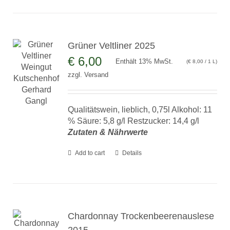
Grüner Veltliner 2025
€
6,00
Enthält 13% MwSt.
(
€
8,00
/ 1 L)
zzgl.
Versand
Qualitätswein, lieblich, 0,75l Alkohol: 11
% Säure: 5,8 g/l Restzucker: 14,4 g/l
Zutaten & Nährwerte
Add to cart
Details
Chardonnay Trockenbeerenauslese