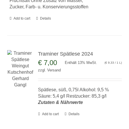
Fruchtsaft Ohne Zusatz von Wasser,
Zucker, Farb- u. Konservierungsstoffen
Add to cart
Details
Traminer Spätlese 2024
€
7,00
Enthält 13% MwSt.
(
€
9,33
/ 1 L)
zzgl.
Versand
Spätlese, süß, 0,75l Alkohol: 9,5 %
Säure: 5,4 g/l Restzucker: 85,3 g/l
Zutaten & Nährwerte
Add to cart
Details