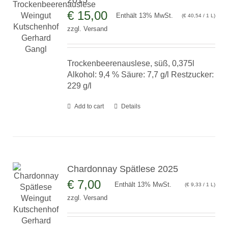
2015
€
15,00
Enthält 13% MwSt.
(
€
40,54
/ 1 L)
zzgl.
Versand
Trockenbeerenauslese, süß, 0,375l
Alkohol: 9,4 % Säure: 7,7 g/l Restzucker:
229 g/l
Add to cart
Details
Chardonnay Spätlese 2025
€
7,00
Enthält 13% MwSt.
(
€
9,33
/ 1 L)
zzgl.
Versand