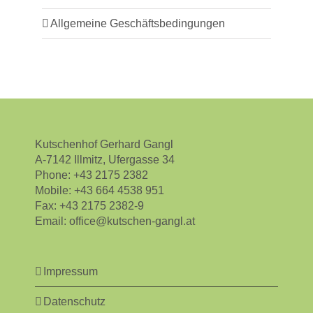
Allgemeine Geschäftsbedingungen
Kutschenhof Gerhard Gangl
A-7142 Illmitz, Ufergasse 34
Phone:
+43 2175 2382
Mobile:
+43 664 4538 951
Fax:
+43 2175 2382-9
Email:
office@kutschen-gangl.at
Impressum
Datenschutz