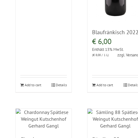
Blaufränkisch 202
€
6,00
Enthält 13% MwSt.
zzgl.
Versan
(
€
8,00
/ 1 L)
Add to cart
Details
Add to cart
Detail