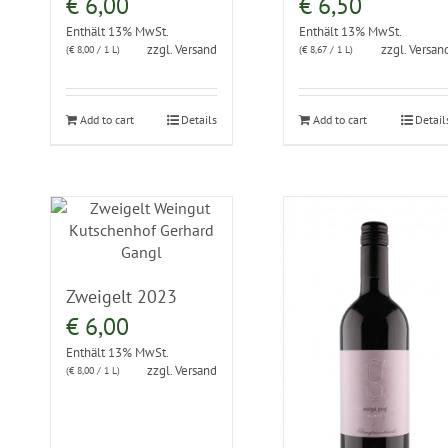
€
6,00
€
6,50
Enthält 13% MwSt.
Enthält 13% MwSt.
zzgl.
Versand
zzgl.
Versan
(
€
8,00
/ 1 L)
(
€
8,67
/ 1 L)
Add to cart
Details
Add to cart
Detail
Zweigelt 2023
€
6,00
Enthält 13% MwSt.
zzgl.
Versand
(
€
8,00
/ 1 L)