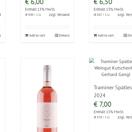
€
6,00
€
6,50
Enthält 13% MwSt.
Enthält 13% MwSt.
d
zzgl.
Versand
zzgl.
Ver
(
€
8,00
/ 1 L)
(
€
8,67
/ 1 L)
s
Add to cart
Details
Add to cart
De
Traminer Spätle
2024
€
7,00
Enthält 13% MwSt.
zzgl.
Ver
(
€
9,33
/ 1 L)