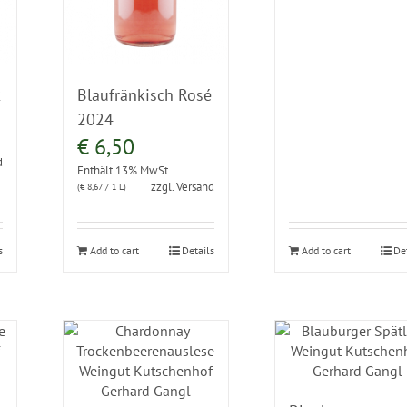
2
Blaufränkisch Rosé
2024
€
6,50
d
Enthält 13% MwSt.
zzgl.
Versand
(
€
8,67
/ 1 L)
s
Add to cart
Details
Add to cart
De