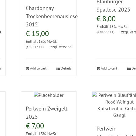
Blauburger
Chardonnay
Spätlese 2023
Trockenbeerenauslese
€
8,00
2015
Enthält 13% MwSt.
€
15,00
d
zzgl.
Ver
(
€
10,67
/ 1 L)
Enthält 13% MwSt.
zzgl.
Versand
(
€
40,54
/ 1 L)
s
Add to cart
Details
Add to cart
De
Perlwein Zweigelt
2025
€
7,00
Perlwein
Enthält 13% MwSt.