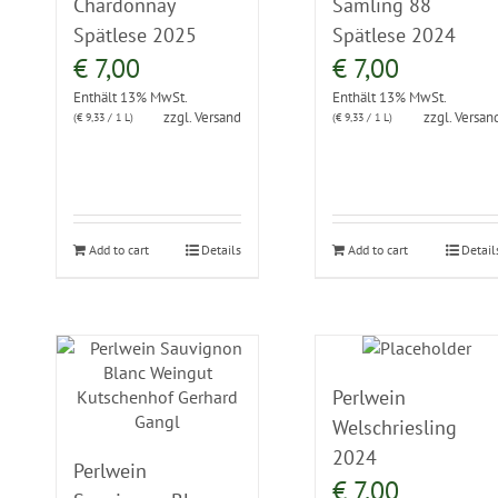
Chardonnay
Sämling 88
Spätlese 2025
Spätlese 2024
€
7,00
€
7,00
Enthält 13% MwSt.
Enthält 13% MwSt.
zzgl.
Versand
zzgl.
Versan
(
€
9,33
/ 1 L)
(
€
9,33
/ 1 L)
Add to cart
Details
Add to cart
Detail
Perlwein
Welschriesling
2024
Perlwein
€
7,00