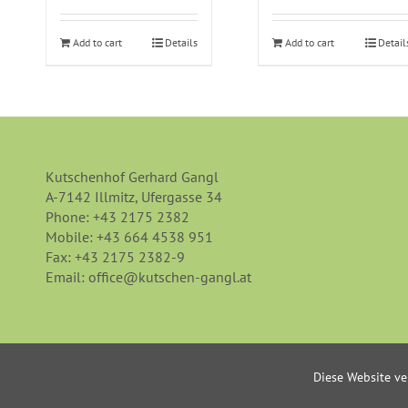
Add to cart
Details
Add to cart
Detail
Kutschenhof Gerhard Gangl
A-7142 Illmitz, Ufergasse 34
Phone:
+43 2175 2382
Mobile:
+43 664 4538 951
Fax:
+43 2175 2382-9
Email:
office@kutschen-gangl.at
Diese Website ve
Copyright © Kutschenhof Gerhard Gangl