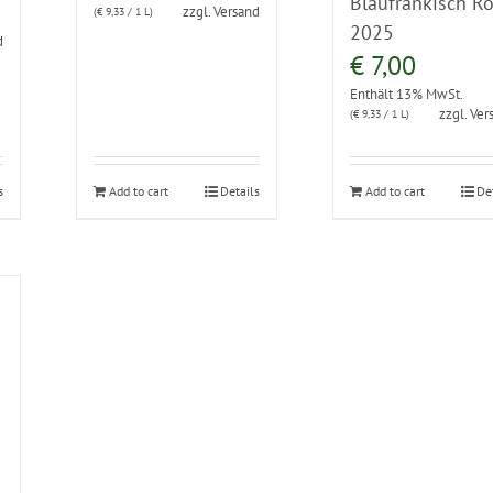
Blaufränkisch R
zzgl.
Versand
(
€
9,33
/ 1 L)
2025
d
€
7,00
Enthält 13% MwSt.
zzgl.
Ver
(
€
9,33
/ 1 L)
s
Add to cart
Details
Add to cart
De