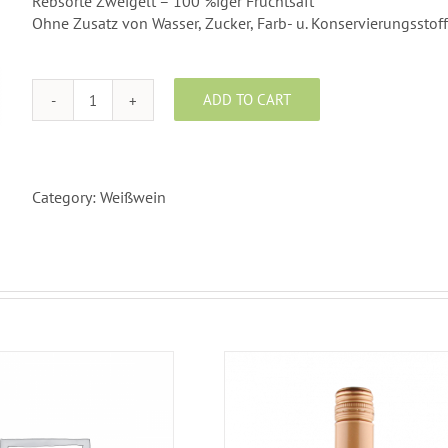
Rebsorte Zweigelt – 100 %iger Fruchtsaft
Ohne Zusatz von Wasser, Zucker, Farb- u. Konservierungsstof
ADD TO CART
Traubensaft
rot
quantity
Category:
Weißwein