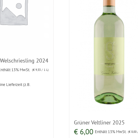
 Welschriesling 2024
Enthält 13% MwSt.
(
€
9,33
/ 1 L)
ine Lieferzeit (z.B.
Grüner Veltliner 2025
€
6,00
Enthält 13% MwSt.
(
€
8,00
/