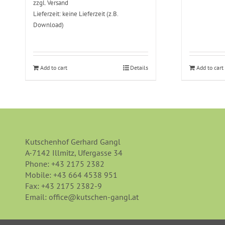
zzgl.
Versand
Lieferzeit: keine Lieferzeit (z.B.
Download)
Add to cart
Details
Add to cart
Kutschenhof Gerhard Gangl
A-7142 Illmitz, Ufergasse 34
Phone:
+43 2175 2382
Mobile:
+43 664 4538 951
Fax:
+43 2175 2382-9
Email:
office@kutschen-gangl.at