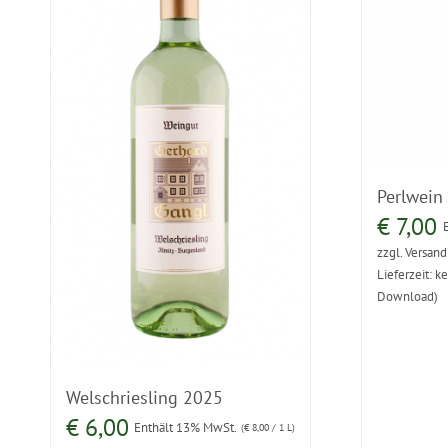
Perlwein
€
7,00
zzgl.
Versand
Lieferzeit: ke
Download)
Welschriesling 2025
€
6,00
Enthält 13% MwSt.
(
€
8,00
/ 1 L)