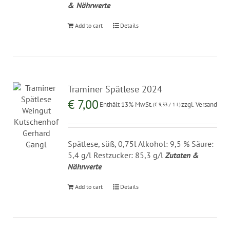
& Nährwerte
Add to cart
Details
Traminer Spätlese 2024
€
7,00
Enthält 13% MwSt.
zzgl.
Versand
(
€
9,33
/ 1 L)
Spätlese, süß, 0,75l Alkohol: 9,5 % Säure:
5,4 g/l Restzucker: 85,3 g/l
Zutaten &
Nährwerte
Add to cart
Details