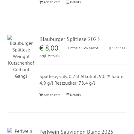
Add to cart
Details
Blauburger Spätlese 2023
€
8,00
Enthält 13% MwSt.
(
€
10,67
/ 1 L)
zzgl.
Versand
Spätlese, süß, 0,75l Alkohol: 9,0 % Säure:
4,9 g/l Restzucker: 78,4 g/l
Add to cart
Details
Perlwein Sauvignon Blanc 2025