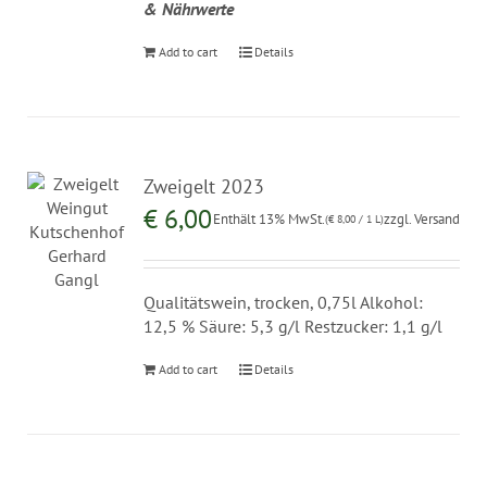
& Nährwerte
Add to cart
Details
Zweigelt 2023
€
6,00
Enthält 13% MwSt.
zzgl.
Versand
(
€
8,00
/ 1 L)
Qualitätswein, trocken, 0,75l Alkohol:
12,5 % Säure: 5,3 g/l Restzucker: 1,1 g/l
Add to cart
Details