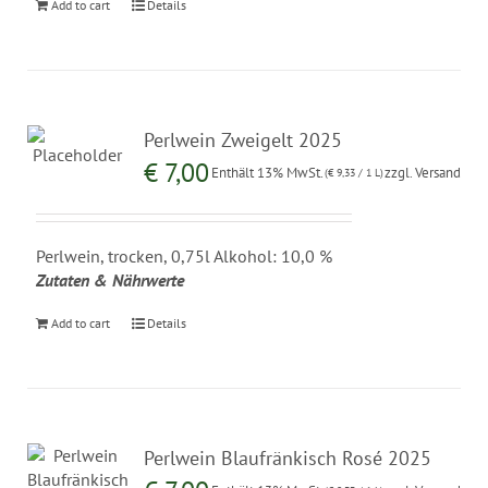
Add to cart
Details
Perlwein Zweigelt 2025
€
7,00
Enthält 13% MwSt.
zzgl.
Versand
(
€
9,33
/ 1 L)
Perlwein, trocken, 0,75l Alkohol: 10,0 %
Zutaten & Nährwerte
Add to cart
Details
Perlwein Blaufränkisch Rosé 2025