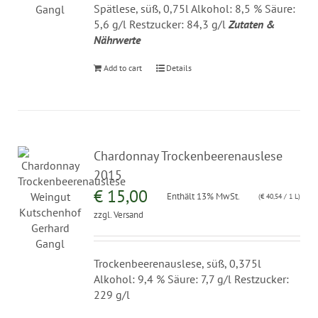
Spätlese, süß, 0,75l Alkohol: 8,5 % Säure:
5,6 g/l Restzucker: 84,3 g/l
Zutaten &
Nährwerte
Add to cart
Details
Chardonnay Trockenbeerenauslese
2015
€
15,00
Enthält 13% MwSt.
(
€
40,54
/ 1 L)
zzgl.
Versand
Trockenbeerenauslese, süß, 0,375l
Alkohol: 9,4 % Säure: 7,7 g/l Restzucker:
229 g/l