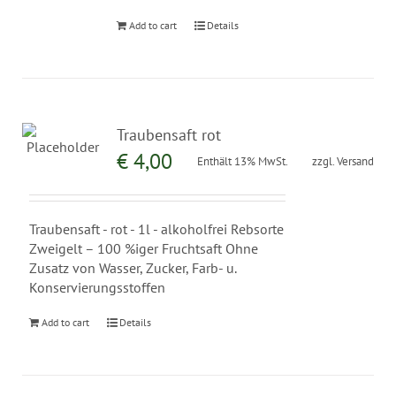
Add to cart
Details
Traubensaft rot
€
4,00
Enthält 13% MwSt.
zzgl.
Versand
Traubensaft - rot - 1l - alkoholfrei Rebsorte
Zweigelt – 100 %iger Fruchtsaft Ohne
Zusatz von Wasser, Zucker, Farb- u.
Konservierungsstoffen
Add to cart
Details