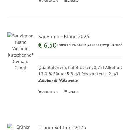
Add to cart
Details
Sauvignon Blanc 2025
€
6,50
Enthält 13% MwSt.
zzgl.
Versand
(
€
8,67
/ 1 L)
Qualitätswein, halbtrocken, 0,75l Alkohol:
12,0 % Säure: 5,8 g/l Restzucker: 1,2 g/l
Zutaten & Nährwerte
Add to cart
Details
Grüner Veltliner 2025