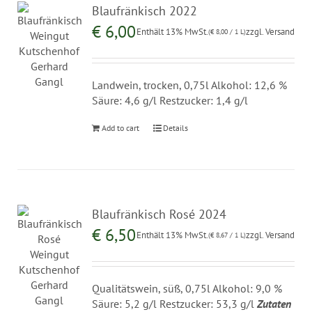
Blaufränkisch 2022
€
6,00
Enthält 13% MwSt.
zzgl.
Versand
(
€
8,00
/ 1 L)
Landwein, trocken, 0,75l Alkohol: 12,6 %
Säure: 4,6 g/l Restzucker: 1,4 g/l
Add to cart
Details
Blaufränkisch Rosé 2024
€
6,50
Enthält 13% MwSt.
zzgl.
Versand
(
€
8,67
/ 1 L)
Qualitätswein, süß, 0,75l Alkohol: 9,0 %
Säure: 5,2 g/l Restzucker: 53,3 g/l
Zutaten