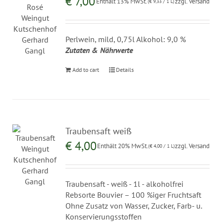
€
7,00
Enthält 13% MwSt.
zzgl.
Versand
(
€
9,33
/ 1 L)
Perlwein, mild, 0,75l Alkohol: 9,0 %
Zutaten & Nährwerte
Add to cart
Details
Traubensaft weiß
€
4,00
Enthält 20% MwSt.
zzgl.
Versand
(
€
4,00
/ 1 L)
Traubensaft - weiß - 1l - alkoholfrei
Rebsorte Bouvier – 100 %iger Fruchtsaft
Ohne Zusatz von Wasser, Zucker, Farb- u.
Konservierungsstoffen