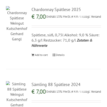
Chardonnay Spätlese 2025
€
7,00
Enthält 13% MwSt.
zzgl.
Versand
(
€
9,33
/ 1 L)
Spätlese, süß, 0,75l Alkohol: 9,0 % Säure:
6,3 g/l Restzucker: 71,0 g/l
Zutaten &
Nährwerte
Add to cart
Details
Sämling 88 Spätlese 2024
€
7,00
Enthält 13% MwSt.
zzgl.
Versand
(
€
9,33
/ 1 L)